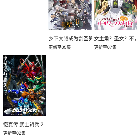
乡下大叔成为剑圣第二季
女主角？圣女？不，
更新至05集
更新至07集
铠真传 武士骑兵 2
更新至02集