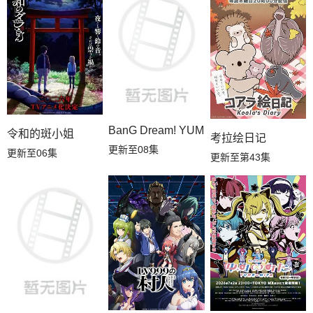
第38集
第37集
第36集
第35集
第34集
第33集
第32集
第31集
第30集
第29集
第28集
第27集
BanG Dream! YUME∞MITA
令和的斑小姐
考拉绘日记
更新至08集
更新至06集
更新至第43集
第26集
第25集
第24集
第23集
第22集
第21集
第20集
第19集
第18集
第17集
第16集
第15集