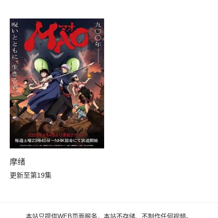
摩绪
更新至第19集
本站只提供WEB页面服务，本站不存储、不制作任何视频。