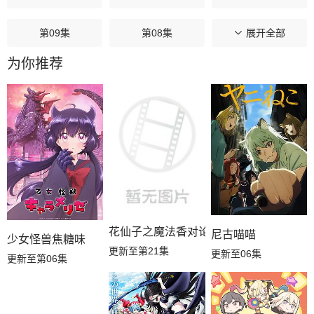
第09集
第08集
第07集
展开全部
为你推荐
第06集
第05集
第04集
第03集
第02集
第01集
花仙子之魔法香对论
尼古喵喵
少女怪兽焦糖味
更新至第21集
更新至06集
更新至第06集