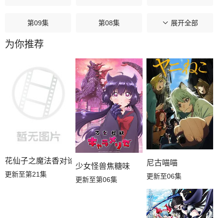
第09集
第08集
第07集
展开全部
为你推荐
第06集
第05集
第04集
第03集
第02集
第01集
花仙子之魔法香对论
尼古喵喵
少女怪兽焦糖味
更新至第21集
更新至06集
更新至第06集