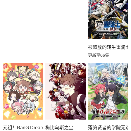
被追放的转生重骑士
更新至06集
元祖！BanG Dream
梅比乌斯之尘
落第贤者的学院无双