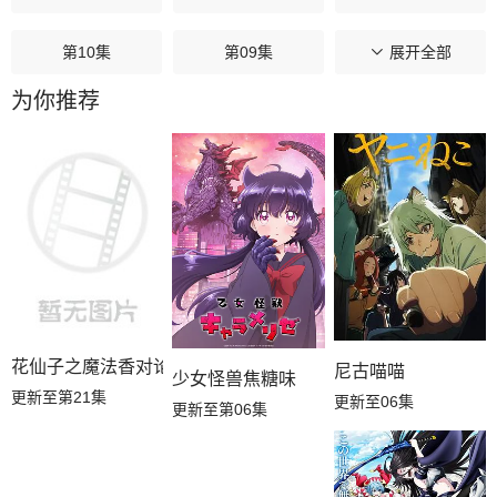
第10集
第09集
第08集
展开全部
为你推荐
第07集
第06集
第05集
第04集
第03集
第02集
第01集
花仙子之魔法香对论
尼古喵喵
少女怪兽焦糖味
更新至第21集
更新至06集
更新至第06集