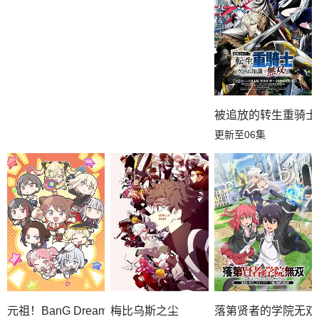
被追放的转生重骑士
更新至06集
元祖！BanG Dream
梅比乌斯之尘
落第贤者的学院无双