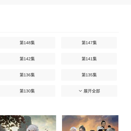
第148集
第147集
第142集
第141集
第136集
第135集
第130集
第129集
展开全部
第124集
第123集
第118集
第117集