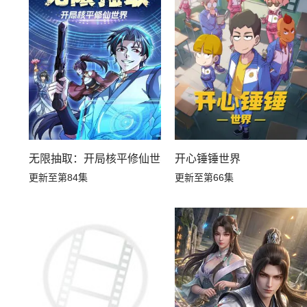
第116集
第115集
第110集
第109集
第104集
第103集
第98集
第97集
无限抽取：开局核平修仙世界动态漫
开心锤锤世界
第92集
第91集
更新至第84集
更新至第66集
第86集
第85集
第80集
第79集
第74集
第73集