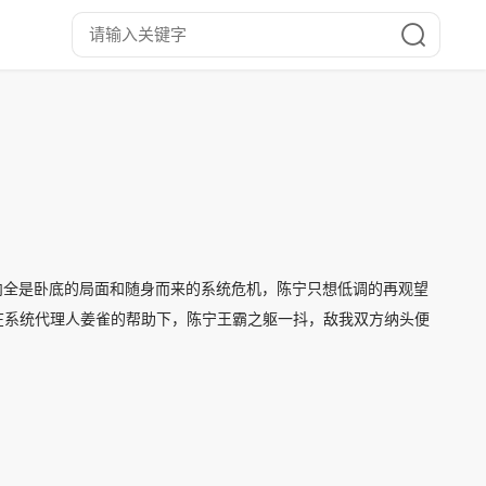
内全是卧底的局面和随身而来的系统危机，陈宁只想低调的再观望
在系统代理人姜雀的帮助下，陈宁王霸之躯一抖，敌我双方纳头便