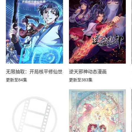
第114集
第113集
第108集
第107集
第102集
第101集
第96集
第95集
逆天邪神动态漫画
无限抽取：开局核平修仙世界动态漫画
第90集
第89集
更新至383集
更新至84集
第84集
第83集
第78集
第77集
第72集
第71集