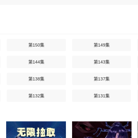
第150集
第149集
第144集
第143集
第138集
第137集
第132集
第131集
第126集
第125集
第120集
第119集