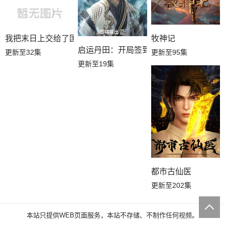
第92集
第91集
第90集
我把末日上交给了国家
牧神记
第89集
第88集
第87集
启运丹田：开局签到至尊丹田
更新至32集
更新至95集
更新至19集
第86集
第85集
第84集
第83集
第82集
第81集
第80集
第79集
第78集
第77集
第76集
第75集
都市古仙医
第74集
第73集
第72集
更新至202集
第71集
第70集
第69集
本站只提供WEB页面服务，本站不存储、不制作任何视频。