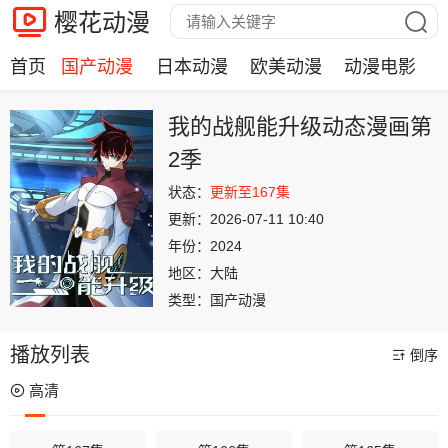
樱花动漫
首页
国产动漫
日本动漫
欧美动漫
动漫电影
我的战舰能升级动态漫画第
2季
状态：
更新至167集
更新：
2026-07-11 10:40
年份：
2024
地区：
大陆
类型：
国产动漫
播放列表
倒序
高清