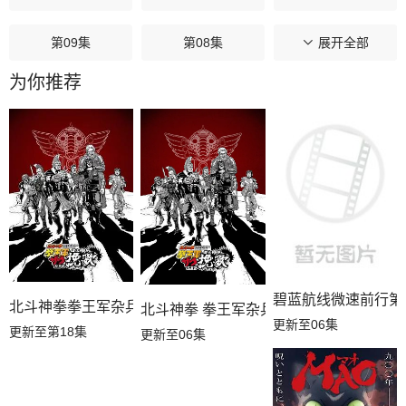
第09集
第08集
第07集
展开全部
为你推荐
第06集
第05集
第04集
第03集
第02集
第01集
碧蓝航线微速前行第
北斗神拳拳王军杂兵们的挽歌
北斗神拳 拳王军杂兵们的挽歌
更新至06集
更新至第18集
更新至06集