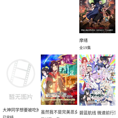
摩绪
全19集
大神同学想要被吃掉BD版
虽然我不是完美恶女～雏宫蝶鼠替换传～
碧蓝航线 微速前行
已完结