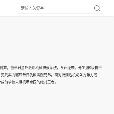
抛弃，濒死时意外激活机械神豪系统，从此逆袭。他坐拥S级机甲
，更凭实力碾压昔日仇敌雷烈兄弟。面对兽潮危机与各方势力觊
步成为掌控末世机甲帝国的绝对王者。