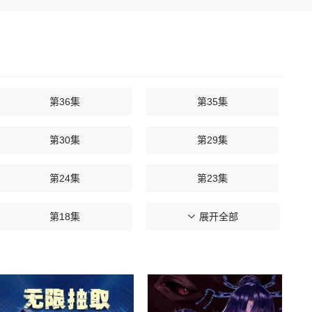
第36集
第35集
第30集
第29集
第24集
第23集
第18集
第17集
展开全部
第12集
第11集
第06集
第05集