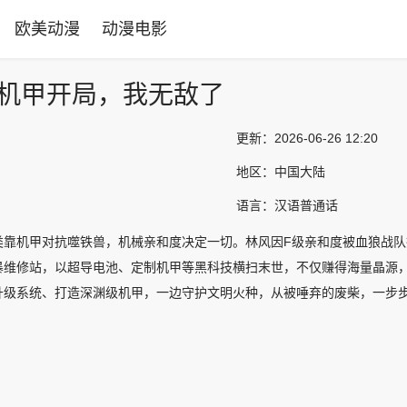
欧美动漫
动漫电影
级机甲开局，我无敌了
更新：
2026-06-26 12:20
地区：
中国大陆
语言：
汉语普通话
类靠机甲对抗噬铁兽，机械亲和度决定一切。林风因F级亲和度被血狼战队
暴维修站，以超导电池、定制机甲等黑科技横扫末世，不仅赚得海量晶源
升级系统、打造深渊级机甲，一边守护文明火种，从被唾弃的废柴，一步