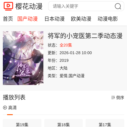
樱花动漫
首页
国产动漫
日本动漫
欧美动漫
动漫电影
将军的小宠医第二季动态漫
状态：
全20集
更新：
2026-01-28 10:00
年份：
2019
地区：
大陆
类型：
爱情,国产动漫
播放列表
倒序
高清
第19集
第18集
第17集