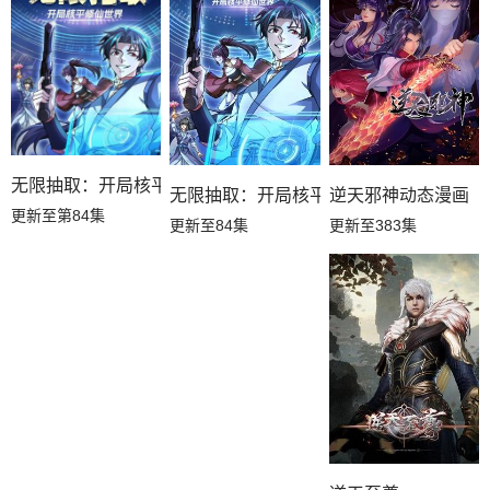
第24集
第23集
第22集
第21集
第20集
第19集
第18集
第17集
第16集
无限抽取：开局核平修仙世界动态漫
逆天邪神动态漫画
无限抽取：开局核平修仙世界动态漫画
更新至第84集
第15集
第14集
第13集
更新至383集
更新至84集
第12集
第11集
第10集
第09集
第08集
第07集
第06集
第05集
第04集
第03集
第02集
第01集