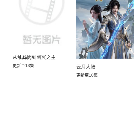
从乱葬岗到幽冥之主
更新至13集
云月大陆
更新至10集