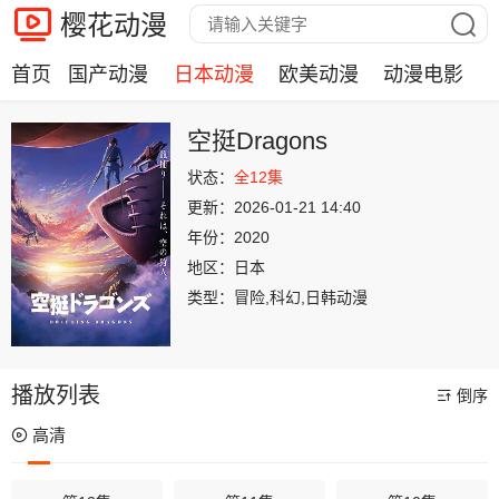
樱花动漫
首页
国产动漫
日本动漫
欧美动漫
动漫电影
空挺Dragons
状态：
全12集
更新：
2026-01-21 14:40
年份：
2020
地区：
日本
类型：
冒险,科幻,日韩动漫
播放列表
倒序
高清