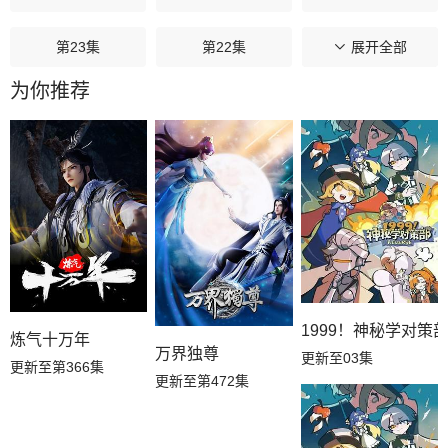
第23集
第22集
第21集
展开全部
为你推荐
第20集
第19集
第18集
第17集
第16集
第15集
第14集
第13集
第12集
第11集
第10集
第09集
第08集
第07集
第06集
1999！神秘学对策
炼气十万年
万界独尊
更新至03集
更新至第366集
第05集
第04集
第03集
更新至第472集
第02集
第01集