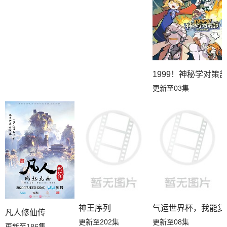
1999！神秘学对策
更新至03集
神王序列
气运世界杯，我能复
凡人修仙传
更新至202集
更新至08集
更新至186集