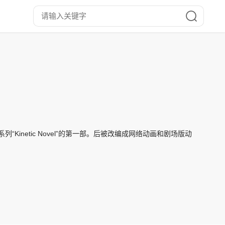
Kinetic Novel”的第一部。后被改编成网络动画和剧场版动