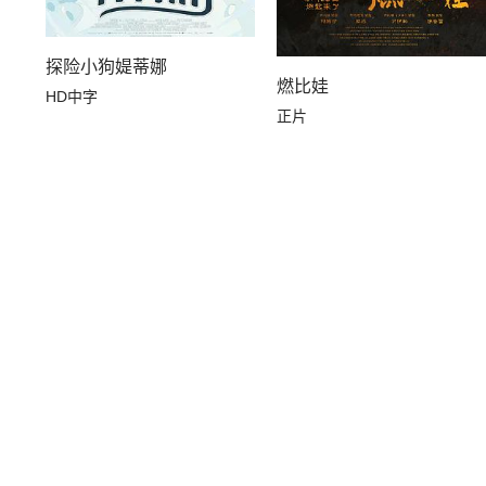
探险小狗媞蒂娜
燃比娃
HD中字
正片