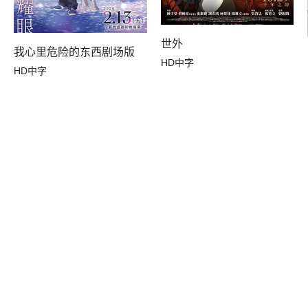
世外
我心里危险的东西剧场版
HD中字
HD中字