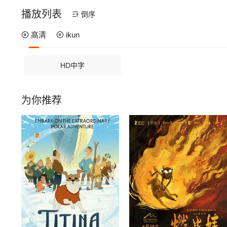
播放列表
倒序
高清
ikun
HD中字
为你推荐