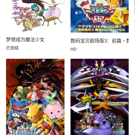
梦想成为魔法少女
数码宝贝剧场版3：前篇・数
已完结
HD