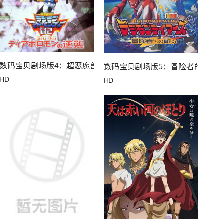
数码宝贝剧场版4：超恶魔兽的反击
码兽飓风登陆！！后篇・超绝进化！
数码宝贝剧场版5：冒险者的战斗
HD
HD