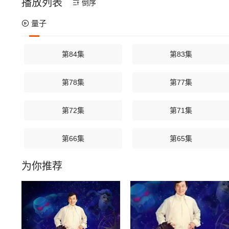
播放列表
倒序
量子
第84集
第83集
第78集
第77集
第72集
第71集
第66集
第65集
为你推荐
第60集
第59集
第54集
第53集
第48集
第47集