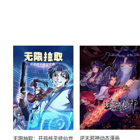
逆天邪神动态漫画
无限抽取：开局核平修仙世界动态漫画