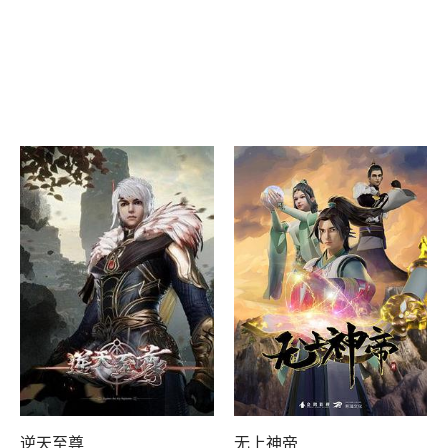
逆天至尊
无上神帝