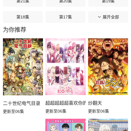
第21集
第20集
第19集
第18集
第17集
第16集
展开全部
为你推荐
第15集
第14集
第13集
第12集
第11集
第10集
第09集
第08集
第07集
第06集
第05集
第04集
第03集
第02集
第01集
超超超超超喜欢你的100个女朋友第三季
炒翻天
二十世纪电气目录
更新至06集
更新至06集
更新至06集