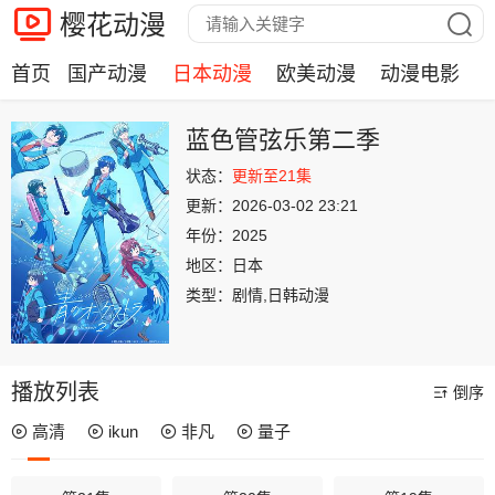
樱花动漫
首页
国产动漫
日本动漫
欧美动漫
动漫电影
蓝色管弦乐第二季
状态：
更新至21集
更新：
2026-03-02 23:21
年份：
2025
地区：
日本
类型：
剧情,日韩动漫
播放列表
倒序
高清
ikun
非凡
量子