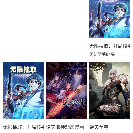
第09集
第08集
第07集
第06集
第05集
第04集
无限抽取：开局核平
第03集
第02集
第01集
更新至第84集
逆天邪神动态漫画
无限抽取：开局核平修仙世界动态漫画
逆天至尊