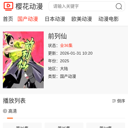
樱花动漫
首页
国产动漫
日本动漫
欧美动漫
动漫电影
前列仙
状态：
全36集
更新：
2026-01-31 10:20
年份：
2025
地区：
大陆
类型：
国产动漫
播放列表
倒序
高清