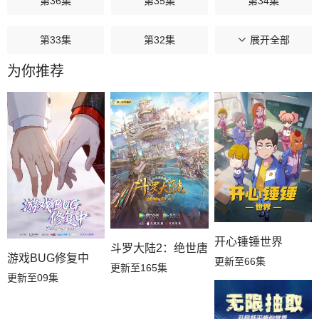
第36集
第35集
第34集
第33集
第32集
第31集
展开全部
为你推荐
第30集
第29集
第28集
第27集
第26集
第25集
第24集
第23集
第22集
第21集
第20集
第19集
第18集
第17集
第16集
开心锤锤世界
斗罗大陆2：绝世唐门
游戏BUG修复中
更新至66集
更新至165集
第15集
第14集
第13集
更新至09集
第12集
第11集
第10集