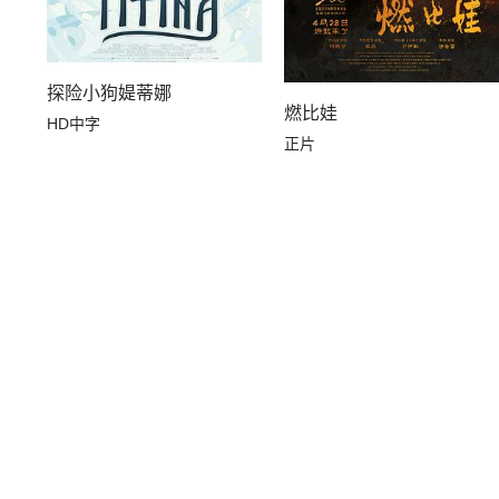
探险小狗媞蒂娜
燃比娃
HD中字
正片