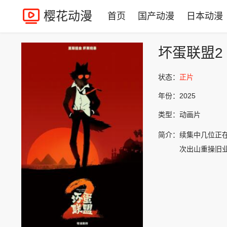
樱花动漫
首页
国产动漫
日本动漫
坏蛋联盟2
状态：
正片
年份：
2025
类型：
动画片
简介：
续集中几位正
次出山重操旧