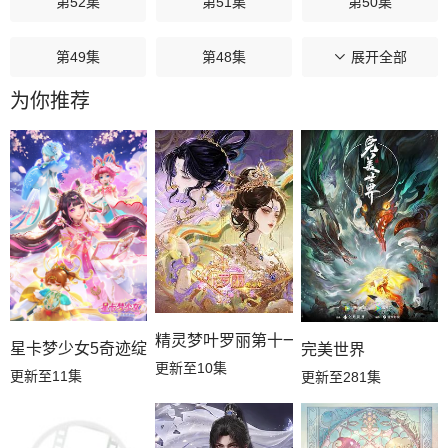
第52集
第51集
第50集
第49集
第48集
第47集
展开全部
为你推荐
第46集
第45集
第44集
第43集
第42集
第41集
第40集
第39集
第38集
第37集
第36集
第35集
第34集
第33集
第32集
精灵梦叶罗丽第十一季（下）
星卡梦少女5奇迹绽放
完美世界
更新至10集
更新至11集
更新至281集
第31集
第30集
第29集
第28集
第27集
第26集