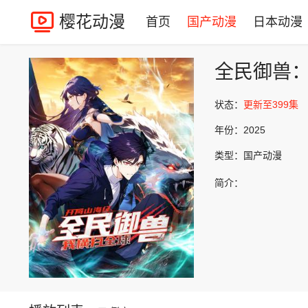
樱花动漫
首页
国产动漫
日本动漫
全民御兽
状态：
更新至399集
年份：
2025
类型：
国产动漫
简介：