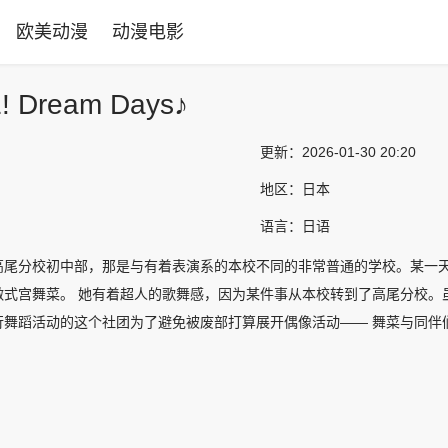
欧美动漫
动漫电影
! Dream Days♪
更新：
2026-01-30 20:20
地区：
日本
语言：
日语
高尾分校初中部，那是与有着表演系的本校不同的非常普通的学校。某一
做式宫舞菜。 她有着超人的歌舞感，因为某件事从本校转到了高尾分校。
行舞蹈活动的这个社团为了避免被废部打算展开偶像活动—— 舞菜与同伴