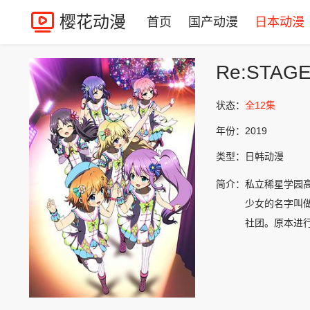
樱花动漫
首页
国产动漫
日本动漫
Re:STAGE
状态：
全12集
年份：
2019
类型：
日韩动漫
简介：
私立稀星学园
少女的名字叫
社团。原本进