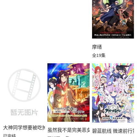
摩绪
全19集
大神同学想要被吃掉BD版
虽然我不是完美恶女～雏宫蝶鼠替换传～
碧蓝航线 微速前行
已完结