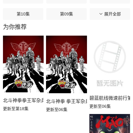
第10集
第09集
第08集
展开全部
为你推荐
第07集
第06集
第05集
第04集
第03集
第02集
第01集
碧蓝航线微速前行第
北斗神拳拳王军杂兵们的挽歌
北斗神拳 拳王军杂兵们的挽歌
更新至06集
更新至第18集
更新至06集