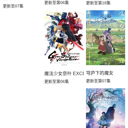
更新至第06集
更新至第18集
更新至07集
穹庐下的魔女
魔法少女奈叶 EXCEEDS Gun Blaze Veng
更新至第07集
更新至第06集