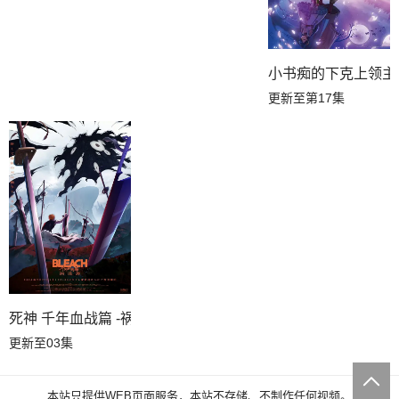
小书痴的下克上领主
更新至第17集
死神 千年血战篇 -祸进谭-
更新至03集
本站只提供WEB页面服务，本站不存储、不制作任何视频。