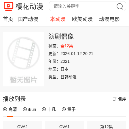
樱花动漫
首页
国产动漫
日本动漫
欧美动漫
动漫电影
演剧偶像
状态：
全12集
更新：
2026-01-12 20:21
年份：
2021
地区：
日本
类型：
日韩动漫
播放列表
倒序
高清
ikun
非凡
量子
OVA2
OVA1
第12集