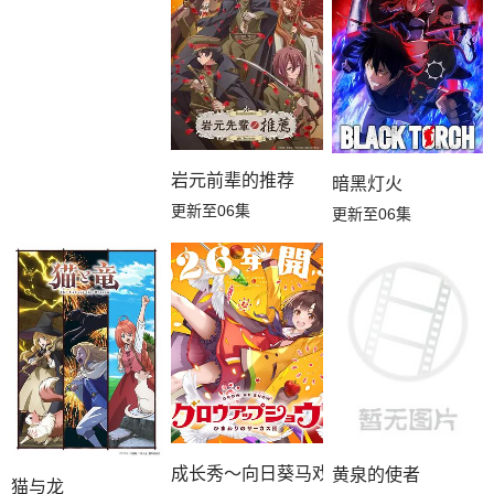
岩元前辈的推荐
暗黑灯火
更新至06集
更新至06集
成长秀～向日葵马戏团～
黄泉的使者
猫与龙