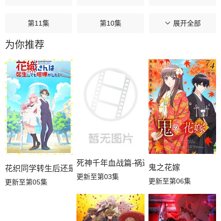
第11集
第10集
第09集
展开全部
为你推荐
第08集
第07集
第06集
第05集
第04集
第03集
第02集
第01集
死神千年血战篇-祸进谭-
鬼之花嫁
花织同学转生后还是想干架
更新至第03集
更新至第06集
更新至第05集