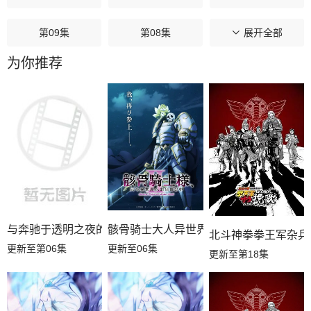
第09集
第08集
第07集
展开全部
为你推荐
第06集
第05集
第04集
第03集
第02集
第01集
与奔驰于透明之夜的你，谈一场看不见的恋爱。
骸骨骑士大人异世界冒险第二季
北斗神拳拳王军杂兵
更新至第06集
更新至06集
更新至第18集